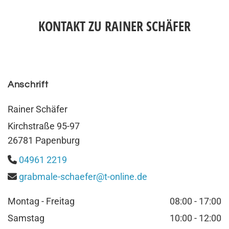
KONTAKT ZU RAINER SCHÄFER
Anschrift
Rai­ner Schä­fer
Kirch­stra­ße 95-97
26781 Pa­pen­burg
04961 2219

grab­ma­le-schae­fer@​t-​online.​de

Montag - Freitag
08:00 - 17:00
Samstag
10:00 - 12:00