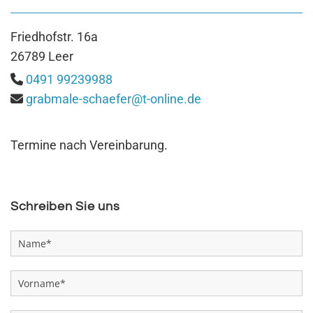
Fried­hof­str. 16a
26789 Leer
0491 99239988

grab­ma­le-schae­fer@​t-​online.​de

Ter­mi­ne nach Ver­ein­ba­rung.
Schreiben Sie uns