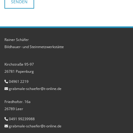
Rainer Schäfer
Bildhauer- und Steinmetzwerkstätte
Kirchstraße 95-97
26781 Papenburg
04961 2219

grabmale-schaefer@t-online.de

Friedhofstr. 16a
26789 Leer
0491 99239988

grabmale-schaefer@t-online.de
